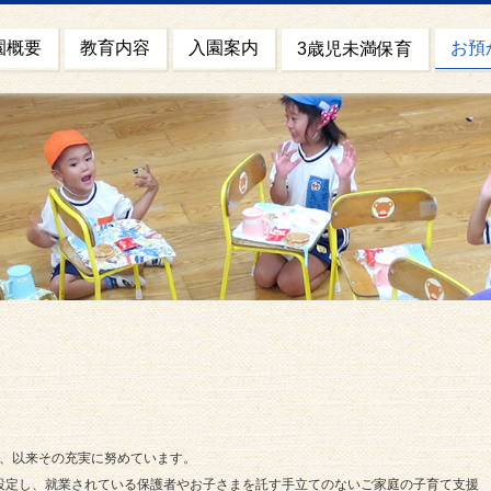
園概要
お預
教育内容
入園案内
3歳児未満保育
」
し、以来その充実に努めています。
設定し、就業されている保護者やお子さまを託す手立てのないご家庭の子育て支援