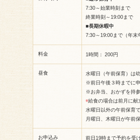
7:30～始業時刻まで
終業時刻～19:00まで
■長期休暇中
7:30～19:00まで（
料金
1時間： 200円
昼食
水曜日（午前保育）は幼
※前日午後３時までに
※お弁当、おかずを持
◉
給食の場合は前月に献
水曜日以外の午前保育
月曜日、木曜日が午前
お申込み
前日19時まで予約を受