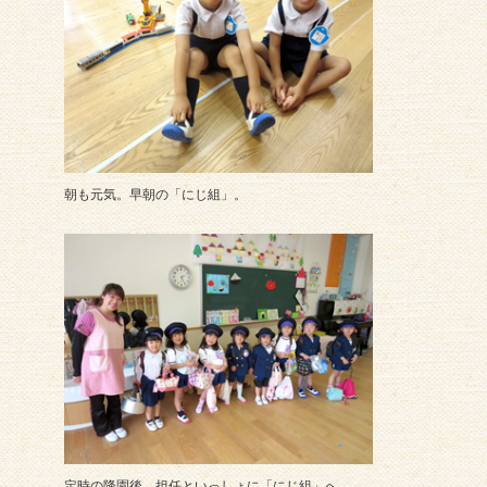
朝も元気。早朝の「にじ組」。
定時の降園後、担任といっしょに「にじ組」へ