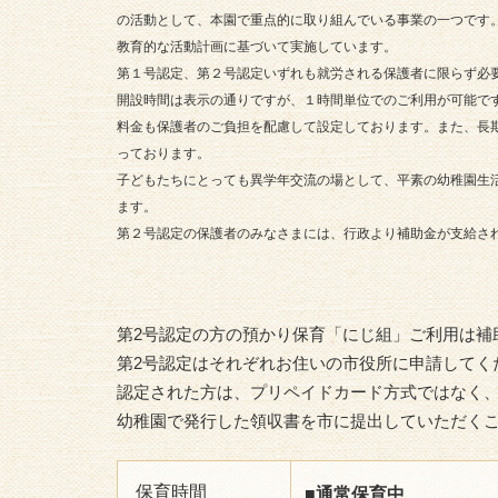
の活動として、本園で重点的に取り組んでいる事業の一つです
教育的な活動計画に基づいて実施しています。
第１号認定、第２号認定いずれも就労される保護者に限らず必
開設時間は表示の通りですが、１時間単位でのご利用が可能で
料金も保護者のご負担を配慮して設定しております。また、長
っております。
子どもたちにとっても異学年交流の場として、平素の幼稚園生
ます。
第２号認定の保護者のみなさまには、行政より補助金が支給さ
第2号認定の方の預かり保育「にじ組」ご利用は補
第2号認定はそれぞれお住いの市役所に申請してく
認定された方は、プリペイドカード方式ではなく
幼稚園で発行した領収書を市に提出していただく
保育時間
■通常保育中