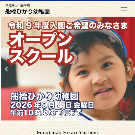
M
e
前
次
n
へ
へ
u
Funabashi Hikari Yōchien