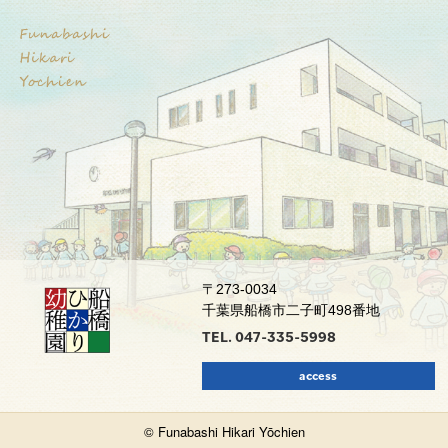
2026/03/18
卒園式ラストタッチ
2026/03/15
３月誕生会
〒273-0034
千葉県船橋市二子町498番地
TEL. 047-335-5998
access
© Funabashi Hikari Yōchien