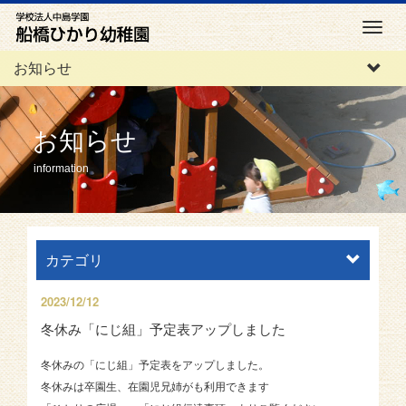
M
e
お知らせ
n
u
お知らせ
information
カテゴリ
2023/12/12
冬休み「にじ組」予定表アップしました
冬休みの「にじ組」予定表をアップしました。
冬休みは卒園生、在園児兄姉がも利用できます