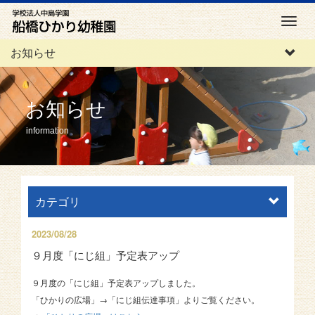
M
e
お知らせ
n
u
お知らせ
information
カテゴリ
2023/08/28
９月度「にじ組」予定表アップ
９月度の「にじ組」予定表アップしました。
「ひかりの広場」→「にじ組伝達事項」よりご覧ください。