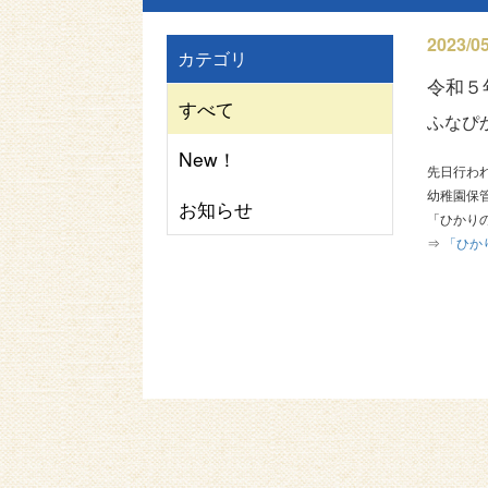
2023/05
カテゴリ
令和５
すべて
ふなぴ
New！
先日行わ
幼稚園保
お知らせ
「ひかり
⇒
「ひか