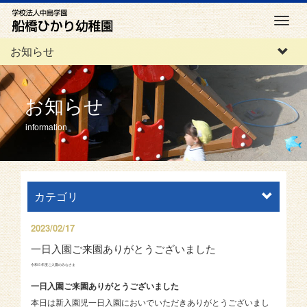
M
e
お知らせ
n
u
お知らせ
information
カテゴリ
2023/02/17
一日入園ご来園ありがとうございました
令和５年度ご入園のみなさま
一日入園ご来園ありがとうございました
本日は新入園児一日入園においでいただきありがとうございまし