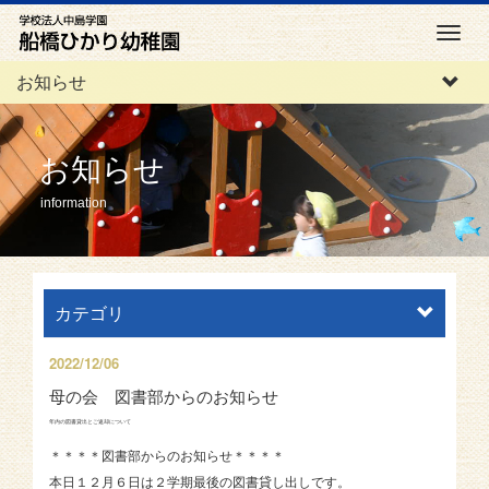
M
e
お知らせ
n
u
お知らせ
information
カテゴリ
2022/12/06
母の会 図書部からのお知らせ
年内の図書貸出とご返却について
＊＊＊＊図書部からのお知らせ＊＊＊＊
本日１２月６日は２学期最後の図書貸し出しです。