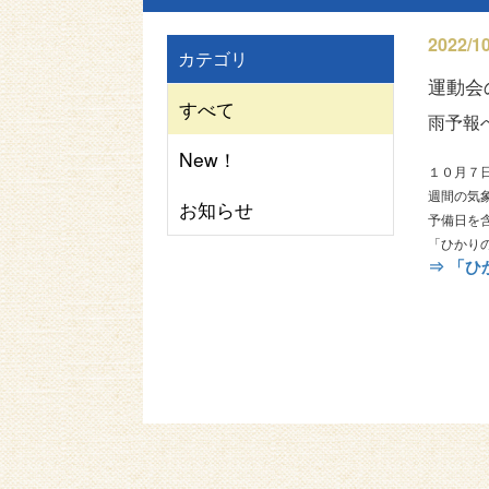
2022/10
カテゴリ
運動会
すべて
雨予報
New！
１０月７
週間の気
お知らせ
予備日を
「ひかり
⇒ 「