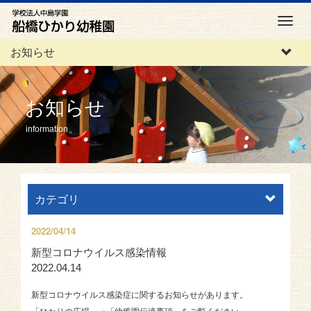
M
e
お知らせ
n
u
お知らせ
information
カテゴリ
2022/04/14
新型コロナウイルス感染情報
2022.04.14
新型コロナウイルス感染症に関するお知らせがあります。
「ひかりの広場」→「幼稚園伝達事項」をご覧ください。