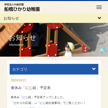
M
e
お知らせ
n
u
お知らせ
information
カテゴリ
2024/03/21
春休み「にじ組」予定表
春休み「にじ組」予定表アップしました。
「ひかりの広場」→「にじ組伝達事項」でご覧ください！