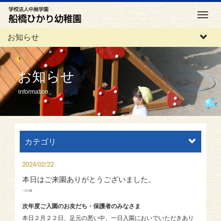
M
e
お知らせ
n
u
お知らせ
information
カテゴリ
2024/02/22
本日はご来園ありがとうございました。
一日入園
次年度ご入園のお友だち・保護者のみなさま
本日２月２２日、足元の悪い中、一日入園においでいただきあり