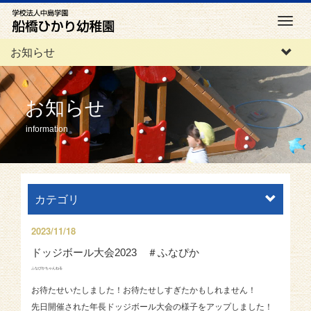
M
e
お知らせ
n
u
お知らせ
information
カテゴリ
2023/11/18
ドッジボール大会2023 ＃ふなぴか
ふなぴかちゃんねる
お待たせいたしました！お待たせしすぎたかもしれません！
先日開催された年長ドッジボール大会の様子をアップしました！