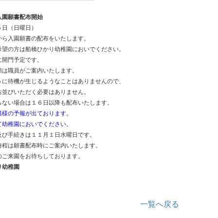
日入園願書配布開始
５日（日曜日）
から入園願書の配布をいたします。
希望の方は船橋ひかり幼稚園においでください。
に開門予定です。
順は職員がご案内いたします。
うに待機が生じるようなことはありませんので、
お並びいただく必要はありません。
らない場合は１６日以降も配布いたします
。
模様の予報が出ております。
て幼稚園においでください。
及び手続きは１１月１日水曜日です。
時程は願書配布時にご案内いたします。
のご来園をお待ちしております。
り幼稚園
一覧へ戻る