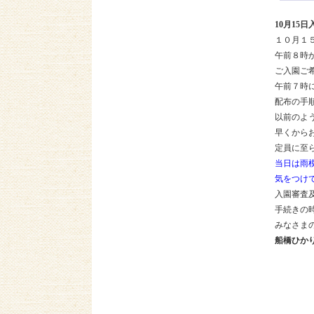
10月15
１０月１
午前８時
ご入園ご
午前７時
配布の手
以前のよ
早くから
定員に至
当日は雨
気をつけ
入園審査
手続きの
みなさま
船橋ひか