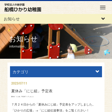
M
e
お知らせ
n
u
お知らせ
information
カテゴリ
2023/07/11
夏休み「にじ組」予定表
夏休み「にじ組」予定表アップしました
７月２４日からの「夏休みにじ組」予定表をアップしました。
「ひかりの広場」→「にじ組伝達事項」をご覧ください！