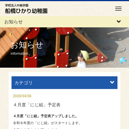
M
e
お知らせ
n
u
お知らせ
information
カテゴリ
2026/04/06
４月度「にじ組」予定表
４月度「にじ組」予定表アップしました。
令和８年度の「にじ組」がスタートします。