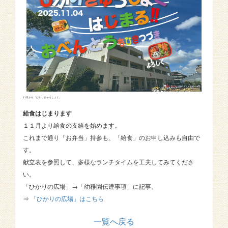
11月から「ひかりきゅうしょく」
給食はじまります
１１月より給食の支給を始めます。
これまで通り「お弁当」持参も、「給食」のお申し込みも自由で
す。
献立表を参照して、多様なランチタイムを工夫してみてくださ
い。
「ひかりの広場」→「幼稚園伝達事項」に記事。
⇒
「ひかりの広場」はこちら
一覧へ戻る