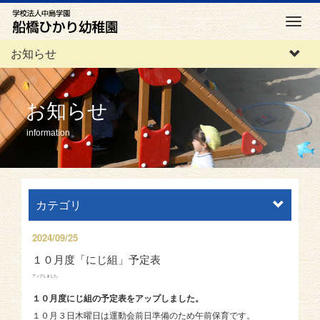
M
e
お知らせ
n
u
お知らせ
information
カテゴリ
2024/09/25
１０月度「にじ組」予定表
アップしました。
１０月度にじ組の予定表をアップしました。
１０月３日木曜日は運動会前日準備のため午前保育です。