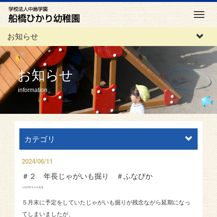
M
e
お知らせ
n
u
お知らせ
information
カテゴリ
2024/06/11
＃２ 年長じゃがいも掘り ＃ふなぴか
ふなぴかちゃんねる
５月末に予定をしていたじゃがいも掘りが残念ながら延期になっ
てしまいましたが、