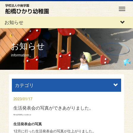
M
e
お知らせ
n
u
お知らせ
information
カテゴリ
2023/01/17
生活発表会の写真ができあがりました。
母の会写真部よりお知らせ
生活発表会の写真
12月に行った生活発表会の写真が仕上がりました。