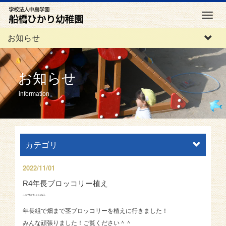
M
e
お知らせ
n
u
お知らせ
information
カテゴリ
2022/11/01
R4年長ブロッコリー植え
ふなぴかちゃんねる
年長組で畑まで茎ブロッコリーを植えに行きました！
みんな頑張りました！ご覧ください＾＾