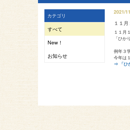
2021/11
カテゴリ
１１月
すべて
１１月
「ひか
New！
例年３
お知らせ
今年は
⇒ 「