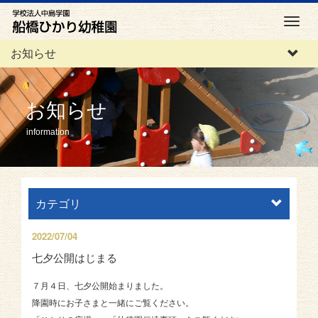
M
e
お知らせ
n
u
お知らせ
information
カテゴリ
2022/07/04
七夕公開はじまる
７月４日、七夕公開始まりました。
降園時にお子さまと一緒にご覧ください。