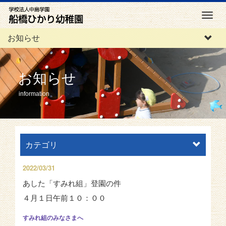
M
e
お知らせ
n
u
お知らせ
information
カテゴリ
2022/03/31
あした「すみれ組」登園の件
４月１日午前１０：００
すみれ組のみなさまへ