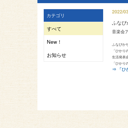
2022/03
カテゴリ
ふなぴ
すべて
音楽会
New！
ふなぴか
「ひかり
お知らせ
生活発表
「ひかり
⇒ 「