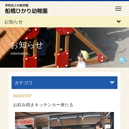
M
e
お知らせ
n
u
お知らせ
information
カテゴリ
2026/07/07
お好み焼きキッチンカー来たる